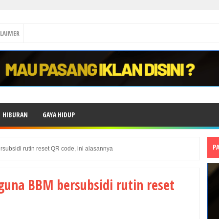
CLAIMER
HIBURAN
GAYA HIDUP
P
bsidi rutin reset QR code, ini alasannya
una BBM bersubsidi rutin reset