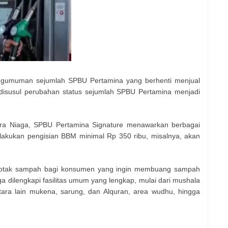
pengumuman sejumlah SPBU Pertamina yang berhenti menjual
 disusul perubahan status sejumlah SPBU Pertamina menjadi
atra Niaga, SPBU Pertamina Signature menawarkan berbagai
kukan pengisian BBM minimal Rp 350 ribu, misalnya, akan
n kotak sampah bagi konsumen yang ingin membuang sampah
uga dilengkapi fasilitas umum yang lengkap, mulai dari mushala
tara lain mukena, sarung, dan Alquran, area wudhu, hingga