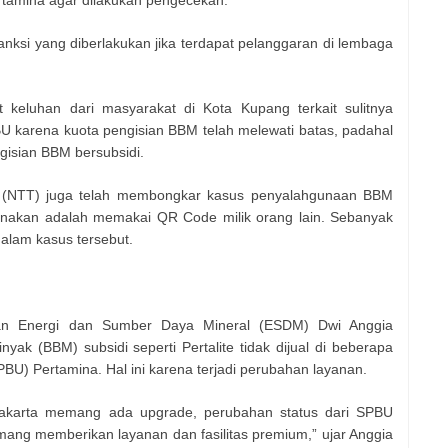
rtamina agar dilakukan pengecekan.
anksi yang diberlakukan jika terdapat pelanggaran di lembaga
t keluhan dari masyarakat di Kota Kupang terkait sulitnya
U karena kuota pengisian BBM telah melewati batas, padahal
gisian BBM bersubsidi.
ur (NTT) juga telah membongkar kasus penyalahgunaan BBM
unakan adalah memakai QR Code milik orang lain. Sebanyak
alam kasus tersebut.
rian Energi dan Sumber Daya Mineral (ESDM) Dwi Anggia
ak (BBM) subsidi seperti Pertalite tidak dijual di beberapa
BU) Pertamina. Hal ini karena terjadi perubahan layanan.
akarta memang ada upgrade, perubahan status dari SPBU
ang memberikan layanan dan fasilitas premium,” ujar Anggia