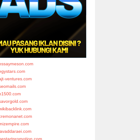
essaymeson.com
egystars.com
ajt-ventures.com
seomails.com
e1500.com
savorgold.com
wikibacklink.com
cremonanet.com
mizempire.com
javaddaraei.com
bestartpromotion.com