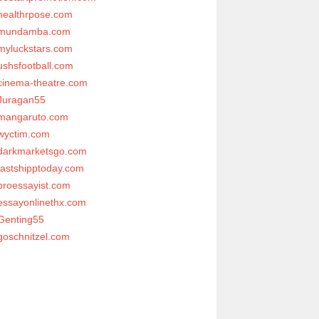
healthrpose.com
mundamba.com
myluckstars.com
ushsfootball.com
cinema-theatre.com
Juragan55
mangaruto.com
wyctim.com
darkmarketsgo.com
fastshipptoday.com
proessayist.com
essayonlinethx.com
Genting55
goschnitzel.com